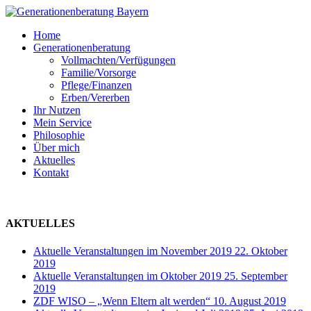
Skip
to
Menu
Home
main
Generationenberatung
content
Vollmachten/Verfügungen
Familie/Vorsorge
Pflege/Finanzen
Erben/Vererben
Ihr Nutzen
Mein Service
Philosophie
Über mich
Aktuelles
Kontakt
AKTUELLES
Aktuelle Veranstaltungen im November 2019
22. Oktober
2019
Aktuelle Veranstaltungen im Oktober 2019
25. September
2019
ZDF WISO – „Wenn Eltern alt werden“
10. August 2019