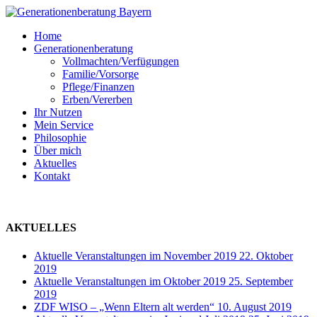
Skip
to
Menu
Home
main
Generationenberatung
content
Vollmachten/Verfügungen
Familie/Vorsorge
Pflege/Finanzen
Erben/Vererben
Ihr Nutzen
Mein Service
Philosophie
Über mich
Aktuelles
Kontakt
AKTUELLES
Aktuelle Veranstaltungen im November 2019
22. Oktober
2019
Aktuelle Veranstaltungen im Oktober 2019
25. September
2019
ZDF WISO – „Wenn Eltern alt werden“
10. August 2019