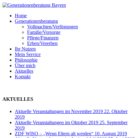
Skip
to
Menu
Home
main
Generationenberatung
content
Vollmachten/Verfügungen
Familie/Vorsorge
Pflege/Finanzen
Erben/Vererben
Ihr Nutzen
Mein Service
Philosophie
Über mich
Aktuelles
Kontakt
AKTUELLES
Aktuelle Veranstaltungen im November 2019
22. Oktober
2019
Aktuelle Veranstaltungen im Oktober 2019
25. September
2019
ZDF WISO – „Wenn Eltern alt werden“
10. August 2019