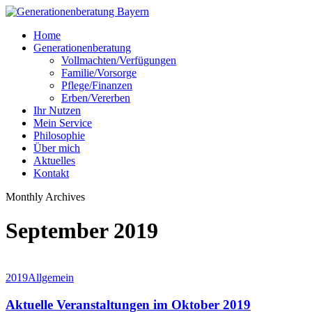
Skip
to
Menu
Home
main
Generationenberatung
content
Vollmachten/Verfügungen
Familie/Vorsorge
Pflege/Finanzen
Erben/Vererben
Ihr Nutzen
Mein Service
Philosophie
Über mich
Aktuelles
Kontakt
Monthly Archives
September 2019
Aktuelle
2019
Allgemein
Veranstaltungen
im
Aktuelle Veranstaltungen im Oktober 2019