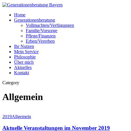
Skip
to
Menu
Home
main
Generationenberatung
content
Vollmachten/Verfügungen
Familie/Vorsorge
Pflege/Finanzen
Erben/Vererben
Ihr Nutzen
Mein Service
Philosophie
Über mich
Aktuelles
Kontakt
Category
Allgemein
Aktuelle
2019
Allgemein
Veranstaltungen
im
Aktuelle Veranstaltungen im November 2019