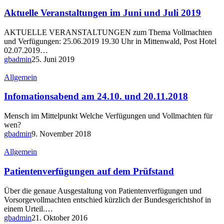
Veranstaltungen
im
Aktuelle Veranstaltungen im Juni und Juli 2019
Juni
und
AKTUELLE VERANSTALTUNGEN zum Thema Vollmachten
Juli
und Verfügungen: 25.06.2019 19.30 Uhr in Mittenwald, Post Hotel
2019
02.07.2019…
gbadmin
25. Juni 2019
Infomationsabend
Allgemein
am
24.10.
Infomationsabend am 24.10. und 20.11.2018
und
20.11.2018
Mensch im Mittelpunkt Welche Verfügungen und Vollmachten für
wen?
gbadmin
9. November 2018
Patientenverfügungen
Allgemein
auf
dem
Patientenverfügungen auf dem Prüfstand
Prüfstand
Über die genaue Ausgestaltung von Patientenverfügungen und
Vorsorgevollmachten entschied kürzlich der Bundesgerichtshof in
einem Urteil.…
gbadmin
21. Oktober 2016