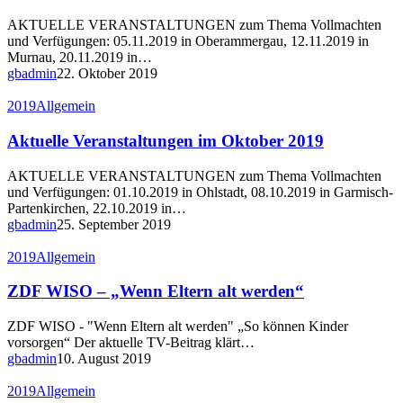
November
2019
AKTUELLE VERANSTALTUNGEN zum Thema Vollmachten
und Verfügungen: 05.11.2019 in Oberammergau, 12.11.2019 in
Murnau, 20.11.2019 in…
gbadmin
22. Oktober 2019
Aktuelle
2019
Allgemein
Veranstaltungen
im
Aktuelle Veranstaltungen im Oktober 2019
Oktober
2019
AKTUELLE VERANSTALTUNGEN zum Thema Vollmachten
und Verfügungen: 01.10.2019 in Ohlstadt, 08.10.2019 in Garmisch-
Partenkirchen, 22.10.2019 in…
gbadmin
25. September 2019
ZDF
2019
Allgemein
WISO
–
ZDF WISO – „Wenn Eltern alt werden“
„Wenn
Eltern
ZDF WISO - "Wenn Eltern alt werden" „So können Kinder
alt
vorsorgen“ Der aktuelle TV-Beitrag klärt…
werden“
gbadmin
10. August 2019
Aktuelle
2019
Allgemein