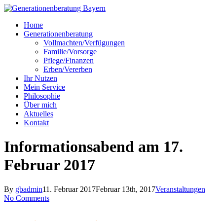
Skip
to
Menu
Home
main
Generationenberatung
content
Vollmachten/Verfügungen
Familie/Vorsorge
Pflege/Finanzen
Erben/Vererben
Ihr Nutzen
Mein Service
Philosophie
Über mich
Aktuelles
Kontakt
Informationsabend am 17.
Februar 2017
By
gbadmin
11. Februar 2017
Februar 13th, 2017
Veranstaltungen
No Comments