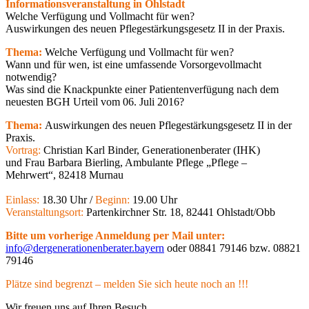
Informationsveranstaltung in Ohlstadt
Welche Verfügung und Vollmacht für wen?
Auswirkungen des neuen Pflegestärkungsgesetz II in der Praxis.
Thema:
Welche Verfügung und Vollmacht für wen?
Wann und für wen, ist eine umfassende Vorsorgevollmacht
notwendig?
Was sind die Knackpunkte einer Patientenverfügung nach dem
neuesten BGH Urteil vom 06. Juli 2016?
Thema:
Auswirkungen des neuen Pflegestärkungsgesetz II in der
Praxis.
Vortrag:
Christian Karl Binder, Generationenberater (IHK)
und Frau Barbara Bierling, Ambulante Pflege „Pflege –
Mehrwert“, 82418 Murnau
Einlass:
18.30 Uhr /
Beginn:
19.00 Uhr
Veranstaltungsort:
Partenkirchner Str. 18, 82441 Ohlstadt/Obb
Bitte um vorherige Anmeldung per Mail unter:
info@dergenerationenberater.bayern
oder 08841 79146 bzw. 08821
79146
Plätze sind begrenzt – melden Sie sich heute noch an !!!
Wir freuen uns auf Ihren Besuch.