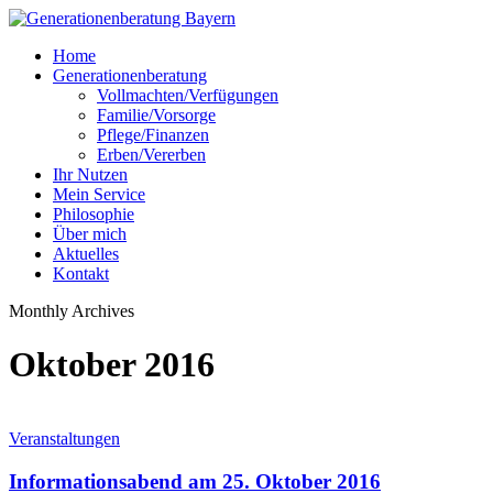
Skip
to
Menu
Home
main
Generationenberatung
content
Vollmachten/Verfügungen
Familie/Vorsorge
Pflege/Finanzen
Erben/Vererben
Ihr Nutzen
Mein Service
Philosophie
Über mich
Aktuelles
Kontakt
Monthly Archives
Oktober 2016
Informationsabend
Veranstaltungen
am
25.
Informationsabend am 25. Oktober 2016