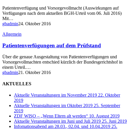
Oktober
2016
Patientenverfügung und Vorsorgevollmacht (Auswirkungen auf
Verfügungen nach dem aktuellen BGH-Urteil vom 06. Juli 2016)
Mit…
gbadmin
24. Oktober 2016
Patientenverfügungen
Allgemein
auf
dem
Patientenverfügungen auf dem Prüfstand
Prüfstand
Über die genaue Ausgestaltung von Patientenverfügungen und
Vorsorgevollmachten entschied kürzlich der Bundesgerichtshof in
einem Urteil.…
gbadmin
21. Oktober 2016
AKTUELLES
Aktuelle Veranstaltungen im November 2019
22. Oktober
2019
Aktuelle Veranstaltungen im Oktober 2019
25. September
2019
ZDF WISO – „Wenn Eltern alt werden“
10. August 2019
Aktuelle Veranstaltungen im Juni und Juli 2019
25. Juni 2019
Infomationsabend am 28.03., 02.04. und 10.04.2019
25.