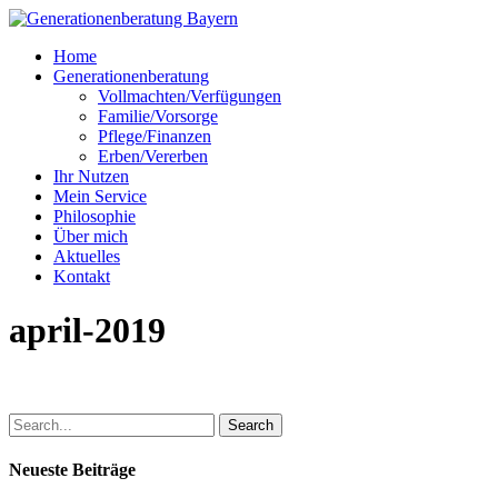
Skip
to
Menu
Home
main
Generationenberatung
content
Vollmachten/Verfügungen
Familie/Vorsorge
Pflege/Finanzen
Erben/Vererben
Ihr Nutzen
Mein Service
Philosophie
Über mich
Aktuelles
Kontakt
april-2019
Search
Neueste Beiträge